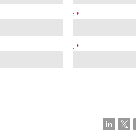
:
*
:
*