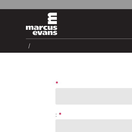
*
:
*