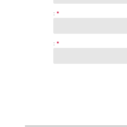
:
*
:
*